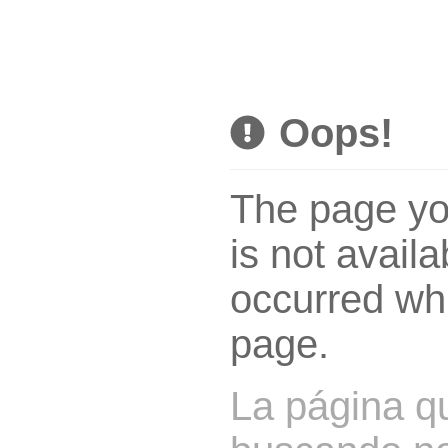
Oops!
The page you
is not availa
occurred whi
page.
La página q